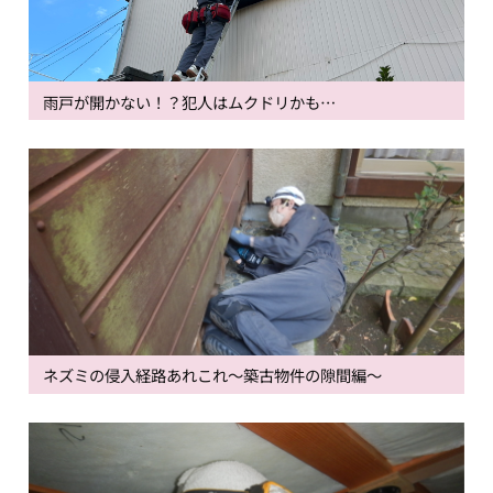
雨戸が開かない！？犯人はムクドリかも…
ネズミの侵入経路あれこれ～築古物件の隙間編～