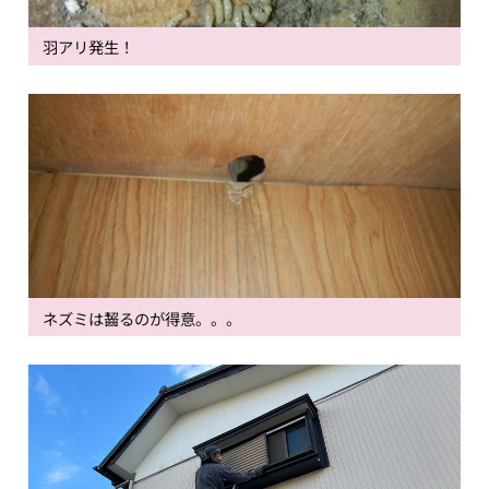
羽アリ発生！
ネズミは齧るのが得意。。。